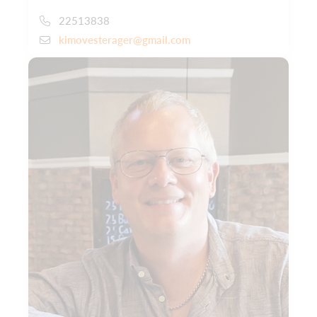
22513838
kimovesterager@gmail.com